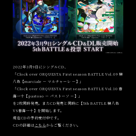
2022年3月9日にシングルCD、
「Clock over ORQUESTA First season BATTLE Vol.09 榊
八色【marciale － マルチャーレ －】」
「Clock over ORQUESTA First season BATTLE Vol.10 春
海一十【pastoso － パストーソ －】」
を2枚同時発売。またCD発売と同時に【5th BATTLE 榊八色
VS春海一十】を開始します。
現在CDの予約受付中です。
CDの詳細は
こちら
からご覧ください。