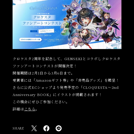
クロケスタ2周年を記念して、GENSEKIとコラボしクロケスタ
ファンアートコンテストが開催決定！
開催期間は2月1日から3月6日まで。
受賞者には「Amazonギフト券」や「非売品グッズ」を贈呈！
さらに公式ECショップより発売予定の「CLOQUESTA〜2nd
Anniversary BOOK」にイラストが掲載されます！
この機会にぜひご参加ください。
詳細は
こちら
。
SHARE