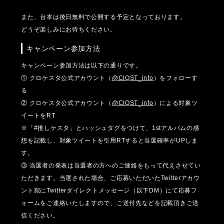
また、台本は後日無料で公開する予定となっております。
どうぞ楽しみにお待ちください。
キャンペーン参加方法
キャンペーン参加方法は以下の通りです。
① クロケスタ公式アカウント（
@ClQST_info
）をフォローす
る
② クロケスタ公式アカウント（
@ClQST_info
）による対象ツ
イートをRT
※「#推しケスタ」とハッシュタグをつけて、1stアルバムの感
想を記載し、対象ツイートを引用RTすると当選確率がUPしま
す。
③ 当選者の発表は当選者の方へのご連絡をもって代えさせてい
ただきます。当選された場合、ご応募いただいたTwitterアカウ
ント宛にTwitterダイレクトメッセージ（以下DM）にて応募フ
ォームをご連絡いたしますので、ご送付先などを記載頂きご送
信ください。