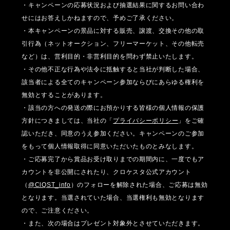
・キャンペーンの応募状況および抽選結果に関するお問い合わ
せにはお答えしかねますので、予めご了承ください。
・本キャンペーンの景品に対する販売、譲渡、交換その他の取
引行為（ネットオークション、フリーマーケット、その他転売
など）は、営利目的・非営利目的を問わず禁止いたします。
・その他不正な行為や法令に抵触すると当社が判断した場合、
該当者による全てのキャンペーン参加ならびにあらゆる権利を
無効とすることがあります。
・該当の方への発送の際にお預かりする皆様の個人情報の保護
方針につきましては、当社の「
プライバシーポリシー
」をご確
認いただき、同意のうえ参加ください。キャンペーンのご参加
をもって個人情報取得に同意いただいたものとみなします。
・ご応募完了から賞品お受け取りまでの期間内に、一度でもア
カウントを非公開にされたり、クロケスタ公式アカウント
（
@ClQST_info
）のフォローを解除された場合、ご応募は無効
となります。当選されていた場合、当選権利も無効となります
ので、ご注意ください。
・また、次の場合はプレゼント対象外とさせていただきます。