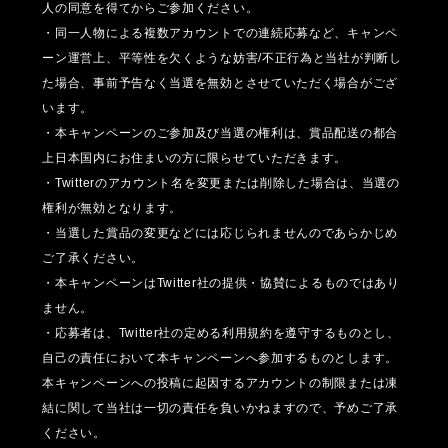
人の同意を得てからご参加ください。
・同一人物による複数アカウントでの連続応募など、キャンペ
ーン運営上、平等性を欠くような妨害/不正行為と当社が判断し
た場合、事前予告なく当選を無効とさせていただく場合がござ
います。
・
本キャンペーンのご参加及び当選の権利は、賞品配送の都合
上日本国内にお住まいの方に限らせていただきます。
・Twitterのアカウント名を変更または削除した場合は、当選の
権利が無効となります。
・当選した賞品の変更などには応じられませんのであらかじめ
ご了承ください。
・本キャンペーンはTwitter社の提供・協賛によるものではあり
ません。
・応募者は、Twitter社の定める利用規約を遵守するものとし、
自己の責任において本キャンペーンへ参加するものとします。
本キャンペーンへの投稿に起因するアカウントの制限または凍
結に関して当社は一切の責任を負いかねますので、予めご了承
ください。