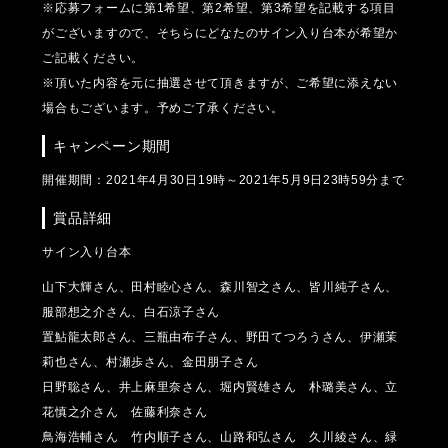
※応募フォームに第1希望、第2希望、第3希望を記載する項目
がございますので、そちらにどなたのサイン入り台本が希望か
ご記載ください。
※頂いた内容を元に抽選させて頂きますが、ご希望に添えない
場合もございます。予めご了承ください。
キャンペーン期間
開催期間：2021年4月30日19時～2021年5月9日23時59分まで
賞品詳細
サイン入り台本
山下大輝さん、田村睦心さん、
森川智之さん、皆川純子さん、
服部想之介さん、白石涼子さん
置鮎龍太郎さん、三瓶由布子さん、
野田てつろうさん、伊瀬茉
莉也さん、
村瀬歩さん、金田朋子さん
日野聡さん、井上麻里奈さん、
堀内賢雄さん 朴璐美さん、
立
花慎之介さん 佐藤利奈さん
鳥海浩輔さん 竹内順子さん、
山路和弘さん 久川綾さん、
緑