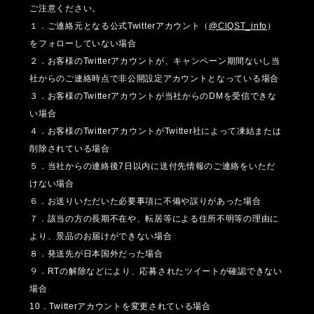
ご注意ください。
１．ご連絡元となる公式Twitterアカウント（
@ClQST_info
）
をフォローしていない場合
２．お客様のTwitterアカウントが、キャンペーン期間ないし当
社からのご連絡時点で非公開設定アカウントとなっている場合
３．お客様のTwitterアカウントが当社からのDMを受信できな
い場合
４．お客様のTwitterアカウントがTwitter社によって凍結または
削除されている場合
５．当社からの連絡後7日以内に送付先情報のご連絡をいただ
けない場合
６．お送りいただいた必要事項に不備や誤りがあった場合
７．該当の方の長期不在や、転居等による住所不明等の理由に
より、景品のお届けができない場合
８．発送先が日本国外だった場合
９
．
RTの解除などにより、応募されたツイートが確認できない
場合
10．Twitterアカウントを変更されている場合