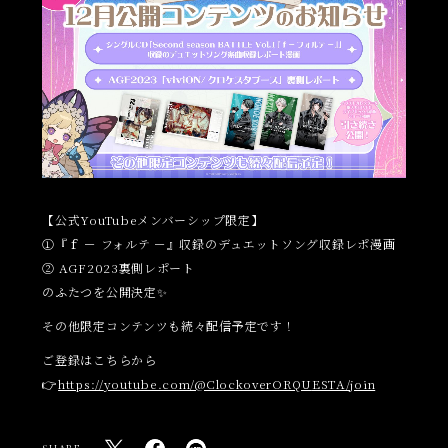
【公式YouTubeメンバーシップ限定】
①『ｆ － フォルテ －』収録のデュエットソング収録レポ漫画
② AGF2023裏側レポート
のふたつを公開決定✨
その他限定コンテンツも続々配信予定です！
ご登録はこちらから
👉
https://
youtube.com/@ClockoverORQU
ESTA/join