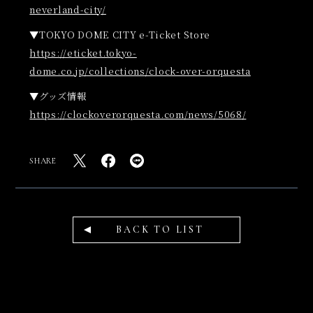
neverland-city/
▼TOKYO DOME CITY e-Ticket Store
https://eticket.tokyo-
dome.co.jp/collections/clock-over-orquesta
▼グッズ情報
https://clockoverorquesta.com/news/5068/
SHARE
BACK TO LIST