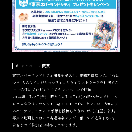
キャンペーン概要
東京ネバーランドシティ開催を記念し、豪華声優陣12名、1枚に
つき1名のサインが入ったサイン入りイラストカードを抽選で合
計12名様にプレゼントするキャンペーンを開催！
2024年3月22日(金)11時から4月30日(火)23時59分までに、ク
ロケスタ公式アカウント（@ClQST_info）をフォロー＆#東京
ネバーランドシティ で感想を投稿した方の中から抽選します。
写真や動画をつけると当選確率アップ！奮ってご応募下さい。
皆さまのご参加をお待ちしております。