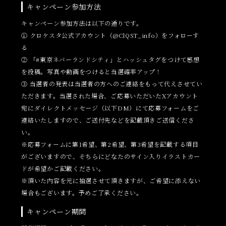
キャンペーン参加方法
キャンペーン参加方法は以下の通りです。
① クロケスタ公式アカウント（@ClQST_info）をフォローす
る
② 「#東京ネバーランドシティ」とハッシュタグをつけて感想
を投稿。写真や動画をつけると当選確率アップ！
③ 当選者の発表は当選者の方へのご連絡をもって代えさせてい
ただきます。当選された場合、ご応募いただいたXアカウント
宛にダイレクトメッセージ（以下DM）にて応募フォームをご
連絡いたしますので、ご送付先などを記載頂きご送信くださ
い。
※応募フォームに第1希望、第2希望、第3希望を記載する項目
がございますので、そちらにどなたのサイン入りイラストカー
ドが希望かご記載ください。
※頂いた内容を元に抽選させて頂きますが、ご希望に添えない
場合もございます。予めご了承ください。
キャンペーン期間