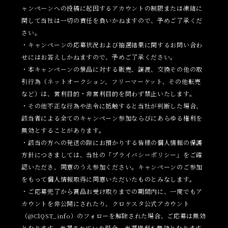
ャンペーンへの投稿に起因するアカウントの制限または凍結に
関して当社は一切の責任を負いかねますので、予めご了承くだ
さい。
・キャンペーンの応募状況および抽選結果に関するお問い合わ
せにはお答えしかねますので、予めご了承ください。
・本キャンペーンの景品に対する販売、譲渡、交換その他の取
引行為（ネットオークション、フリーマーケット、その他転売
など）は、営利目的・非営利目的を問わず禁止いたします。
・その他不正な行為や法令に抵触すると当社が判断した場合、
該当者による全てのキャンペーン参加ならびにあらゆる権利を
無効とすることがあります。
・該当の方への発送の際にお預かりする皆様の個人情報の保護
方針につきましては、当社の「プライバシーポリシー」をご確
認いただき、同意のうえ参加ください。キャンペーンのご参加
をもって個人情報取得に同意いただいたものとみなします。
・ご応募完了から賞品お受け取りまでの期間内に、一度でもア
カウントを非公開にされたり、クロケスタ公式アカウント
（@ClQST_info）のフォローを解除された場合、ご応募は無効
となります。当選されていた場合、当選権利も無効となります