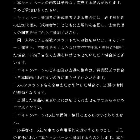
・本キャンペーンの内容は予告なく変更する場合があります。
予めご承知おきください。
・キャンペーン参加者が未成年者である場合には、必ず参加者
の法定代理人（親権者等）とともに当規約を確認し、法定代理
人の同意を得てからご参加ください。
・同一人物による複数アカウントでの連続応募など、キャンペ
ーン運営上、平等性を欠くような妨害/不正行為と当社が判断し
た場合、事前予告なく当選を無効とさせていただく場合がござ
います。
・本キャンペーンのご参加及び当選の権利は、賞品配送の都合
上日本国内にお住まいの方に限らせていただきます。
・Xのアカウント名を変更または削除した場合は、当選の権利
が無効となります。
・当選した賞品の変更などには応じられませんのであらかじめ
ご了承ください。
・本キャンペーンはX社の提供・協賛によるものではありませ
ん。
・応募者は、X社の定める利用規約を遵守するものとし、自己
の責任において本キャンペーンへ参加するものとします。本キ