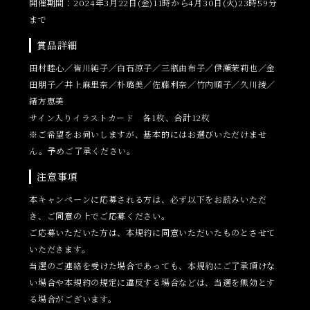
開催期間：2024年3月22日(金)11時から4月30日(火)23時59分
まで
賞品詳細
田村睦心／皆川純子／白石涼子／三瓶由布子／伊瀬茉莉也／金
田朋子／井上麻里奈／朴璐美／佐藤利奈／竹内順子／久川綾／
緒方恵美
サイン入りイラストカード 各1枚、合計12枚
※ご希望をお伺いしますが、基本的にはお選びいただけませ
ん。予めご了承ください。
注意事項
本キャンペーンに応募される方は、必ず以下をお読みいただ
き、ご同意の上でご応募ください。
ご応募いただいた方は、本規約に同意いただいたものとさせて
いただきます。
当選のご連絡を受けた場合であっても、本規約にご了承頂けな
い場合や本規約の規定に違反する場合などは、当選を無効とす
る場合がございます。