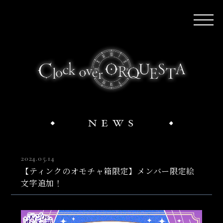
2024.05.14
【ティンクのオモチャ箱限定】メンバー限定絵
文字追加！