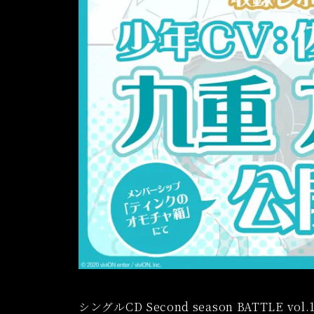
シングルCD Second season BATTLE 