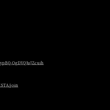
lypBQ-OgDVQJuJZcuih
ESTA/join