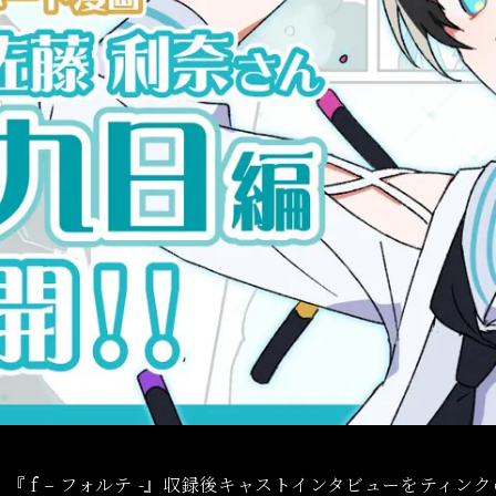
vol.1 『 f – フォルテ -』収録後キャストインタビューを
ティンク