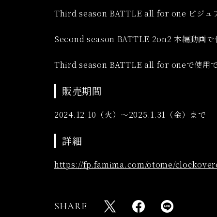
Third season BATTLE all for 
Second season BATTLE 2on2 
Third season BATTLE all for o
販売期間
2024.12.10（火）〜2025.1.31（金）まで
詳細
https://fp.famima.com/otome/clockover
SHARE