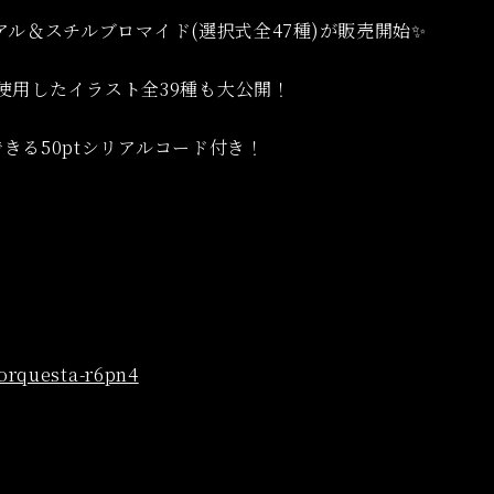
one ビジュアル＆スチルブロマイド(選択式全47種)が販売開始✨
本編動画で使用したイラスト全39種も大公開！
neで使用できる50ptシリアルコード付き！
orquesta-r6pn4