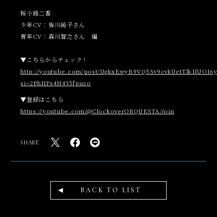
桜小路二香
少年CV：
皆川純子さん
青年CV：森川智之さん 編
▼こちらからチェック！
http://youtube.com/post/UgkxEwyB9VQ5Sv9cvkUetTlk1lUOI6
si=2PhHPs4H4Vlfpuzo
▼登録はこちら
https://
youtube.com/@ClockoverORQU
ESTA/join
SHARE
BACK TO LIST