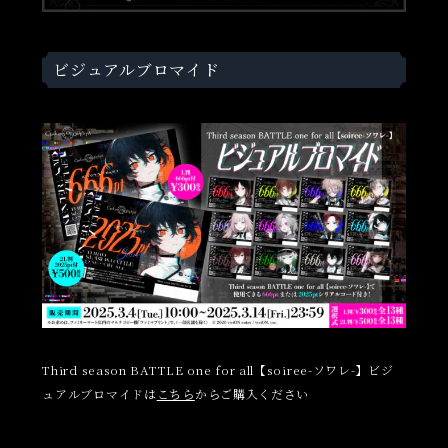
ビジュアルブロマイド
Third season BATTLE one for all【soiree-ソワレ-】ビジ
ュアルブロマイドは
こちら
からご購入ください