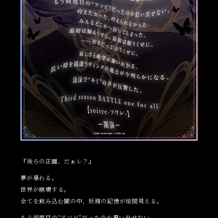
『後ろの正面、だぁレ？』
夢が暴れる。
世界が崩壊する。
全てを飲み込む闇の中、妖精の記憶が垣間見える。
もう何度目の“アソビ”だったのか思い出せない。