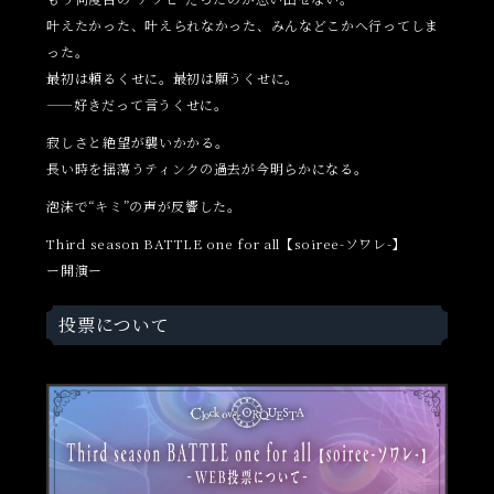
叶えたかった、叶えられなかった、みんなどこかへ行ってしま
った。
最初は頼るくせに。最初は願うくせに。
——好きだって言うくせに。
寂しさと絶望が襲いかかる。
長い時を揺蕩うティンクの過去が今明らかになる。
泡沫で“キミ”の声が反響した。
Third season BATTLE one for all【soiree-ソワレ-】
ー開演ー
投票について