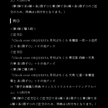
ム」×1点付与
（第1弾で全6種×各2冊ずつと第2弾で全6種×各1冊ずつのご注
文のため、特典は1点付与となります。）
例③
＜第1弾ご購入時＞
ご注文①
「Clock over ORQUESTA 月刊ぷちくろ 朱鷺燈 一夜～小豆沢
三斗 各1冊ずつ」＋その他グッズ
ご注文②
「Clock over ORQUESTA 月刊ぷちくろ 栗花落 四麻～天馬
六華 各1冊ずつ」＋その他グッズ
＜第2弾ご購入時＞
「Clock over ORQUESTA 月刊ぷちくろ 天馬 七星～朱鷺燈
零士 各1冊ずつ」＋その他グッズ
⇒「冊子全種購入特典 サイン入りイラストカードリングアルバ
ム」×1点付与
（第1弾のご注文①とご注文②で全6種×各1冊ずつと第2弾で全
6種×各1冊ずつのご注文のため、特典は1点付与となります。）