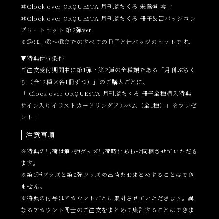
⑬Clock over ORQUESTA 月刊ぷちくろ 朱鷺燈 零士
⑭Clock over ORQUESTA 月刊ぷちくろ 冊子＆缶バッジコン
プリートセット 第2弾ver.
※⑭は、⑧～⑬までのすべての冊子と缶バッジのセットです。
▼特典付与条件
ご注文受付期間中に第1弾・第2弾の全種類である「月刊ぷちく
ろ（全12種×各1冊ずつ）」のご購入ごとに、
「 Clock over ORQUESTA 月刊ぷちくろ 冊子全種購入特典
サイン入りイラストカードリングアルバム（全1種）」をプレゼ
ント！
注意事項
※特典の出荷は第2弾グッズ出荷時にあわせ同梱させていただき
ます。
※第1弾グッズと第2弾グッズの出荷をおまとめすることはでき
ません。
※特典の付与はアカウントごとに集計させていただきます。異
なるアカウント同士のご注文をまとめて集計することはできま