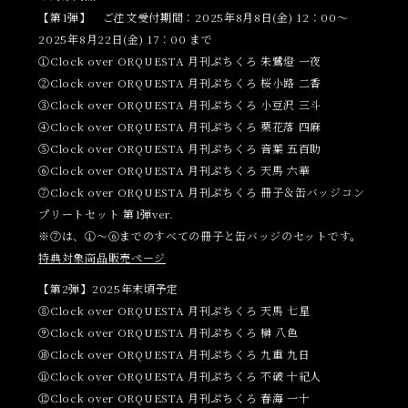
【第1弾】 ご注文受付期間：2025年8月8日(金) 12：00～
2025年8月22日(金) 17：00 まで
①Clock over ORQUESTA 月刊ぷちくろ 朱鷺燈 一夜
②Clock over ORQUESTA 月刊ぷちくろ 桜小路 二香
③Clock over ORQUESTA 月刊ぷちくろ 小豆沢 三斗
④Clock over ORQUESTA 月刊ぷちくろ 栗花落 四麻
⑤Clock over ORQUESTA 月刊ぷちくろ 音葉 五百助
⑥Clock over ORQUESTA 月刊ぷちくろ 天馬 六華
⑦Clock over ORQUESTA 月刊ぷちくろ 冊子＆缶バッジコン
プリートセット 第1弾ver.
※⑦は、①～⑥までのすべての冊子と缶バッジのセットです。
特典対象商品販売ページ
【第2弾】2025年末頃予定
⑧Clock over ORQUESTA 月刊ぷちくろ 天馬 七星
⑨Clock over ORQUESTA 月刊ぷちくろ 榊 八色
⑩Clock over ORQUESTA 月刊ぷちくろ 九重 九日
⑪Clock over ORQUESTA 月刊ぷちくろ 不破 十紀人
⑫Clock over ORQUESTA 月刊ぷちくろ 春海 一十