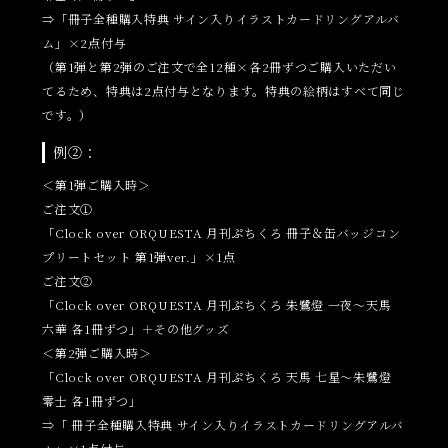
⇒「冊子全種購入特典 サイン入りイラストカードリングアルバ
ム」×2点付与
（第1弾と第2弾のご注文で全12種×各2冊ずつご購入いただい
てるため、特典は2点付与となります。特典の絵柄はすべて同じ
です。）
例②：
＜第1弾ご購入時＞
ご注文①
「Clock over ORQUESTA 月刊ぷちくろ 冊子＆缶バッジコン
プリートセット 第1弾ver.」×1点
ご注文②
「Clock over ORQUESTA 月刊ぷちくろ 朱鷺燈 一夜～天馬
六華 各1冊ずつ」＋その他グッズ
＜第2弾ご購入時＞
「Clock over ORQUESTA 月刊ぷちくろ 天馬 七星～朱鷺燈
零士 各1冊ずつ」
⇒「 冊子全種購入特典 サイン入りイラストカードリングアルバ