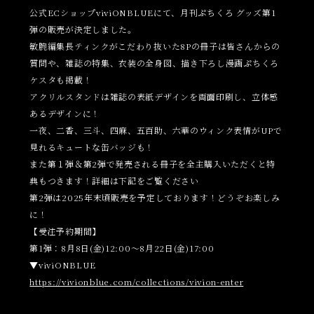
公式ECショップviviONBLUEにて、月刊ぷちくろ グッズ第1
弾の販売が決定しました。
敏腕編集長ティンクがこだわり抜いた8Pの冊子は皆さんからの
質問や、雑誌の特集、衣装の全身図、描き下ろし漫画ぷちくろ
ケスタも掲載！
アクリルスタンドは雑誌の表紙デザインを両面印刷し、立体感
あるデザインに！
一夜、二香、三斗、四麻、五百助、六華のウィンク表情がUPで
見れるキュートな缶バッジも！
また第１弾＆第2弾で発売される冊子を全主購入いただくと特
典もつきます！詳細は下記をご覧ください
第2弾は2025年末頃販売を予定しております！どうぞお楽しみ
に！
【受注予約期間】
第1弾：8月8日(金)12:00～8月22日(金)17:00
▼viviONBLUE
https://vivionblue.com/collections/vivion-enter