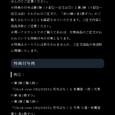
せんのでご注意ください。
※特典の付与は第1弾（上記①～⑥又は⑦）と第2弾（上記⑧～
⑬又は⑭）それぞれのご注文で、「全12種×各1冊ずつ」がご
購入されていることを確認させていただきます。ご注文内容と
商品点数にご注意ください。
※同一アカウントでのご購入であれば、対象商品のご注文がわ
かれていても特典付与の対象となります。
※特典はカート上には表示されませんが、ご注文商品の発送時
に同梱いたします。
特典付与例
例①：
＜第1弾ご購入時＞
「Clock over ORQUESTA 月刊ぷちくろ 朱鷺燈 一夜～天馬
六華 各2冊ずつ」
＜第2弾ご購入時＞
「Clock over ORQUESTA 月刊ぷちくろ 天馬 七星～朱鷺燈
零士 各2冊ずつ」