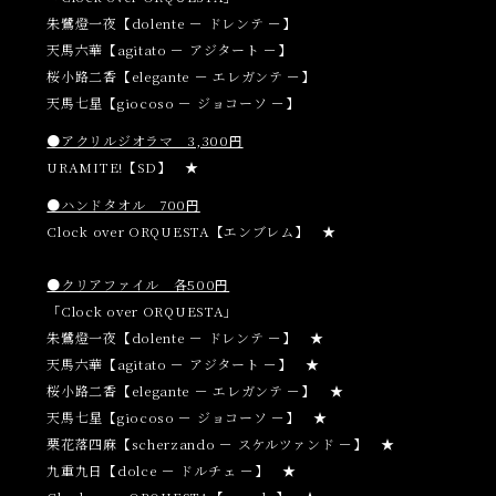
朱鷺燈一夜【dolente － ドレンテ －】
天馬六華【agitato － アジタート －】
桜小路二香【elegante － エレガンテ －】
天馬七星【giocoso － ジョコーソ －】
●アクリルジオラマ 3,300円
URAMITE!【SD】 ★
●ハンドタオル 700円
Clock over ORQUESTA【エンブレム】 ★
●クリアファイル 各500円
「Clock over ORQUESTA」
朱鷺燈一夜【dolente － ドレンテ －】 ★
天馬六華【agitato － アジタート －】 ★
桜小路二香【elegante － エレガンテ －】 ★
天馬七星【giocoso － ジョコーソ －】 ★
栗花落四麻【scherzando － スケルツァンド －】 ★
九重九日【dolce － ドルチェ －】 ★