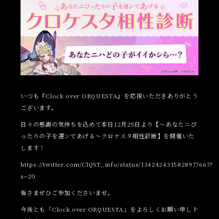
いつも『Clock over ORQUESTA』を応援いただきありがとう
ございます。
日々の感謝の気持ちを込めて本日12月25日より【～あなたニぴ
ったりの子を選ンであげる～クロケスタ相性診断】を開催いた
します！
https://twitter.com/ClQST_info/status/1342424315828977667?
s=20
皆さまぜひご参加くださいませ。
今後とも「Clock over ORQUESTA」をよろしくお願い申し上