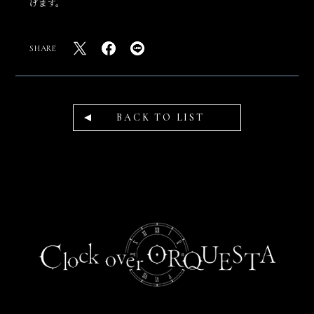
げます。
SHARE
BACK TO LIST