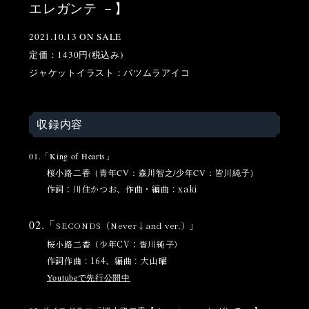
エレガンテ －】
2021.10.13 ON SALE
定価：1430円(税込み)
ジャケットイラスト：バツムラアイコ
収録内容
01.「
King of Hearts
」
桜小路二香（青年CV：
森川智之
/少年CV：
皆川純子
）
作詞：川住かつお、作曲・編曲：
xaki
02.「
SECONDS（Never↓and ver.）」
桜小路二香（少年CV：
皆川純子
）
作詞作曲：164、編曲：
大山曜
Youtubeで先行公開中