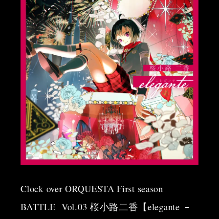
Clock over ORQUESTA First season
BATTLE
Vol.03 桜小路二香【elegante －