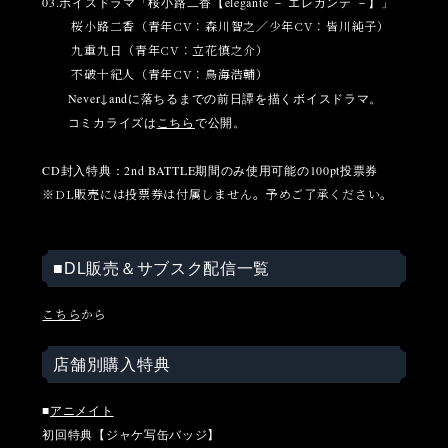
03.ボイスドラマ
「
桜小路二香【elegante － エレガンテ －】
」
桜小路二香（青年CV：森川智之／少年CV：皆川純子）
九重九日（青年CV：立花慎之介）
不破十紀人（青年CV：鳥海浩輔）
Never↓andに落ちるまでの前日譚を描くボイスドラマ。
コミカライズは
こちら
で公開。
CD封入特典：2nd BATTLE期間のみ使用可能の100pt投票券
※DL販売には投票券は付属しません。予めご了承ください。
■DL販売＆サブスク配信一覧
こちら
から
店舗別購入特典
■
アニメイト
初回特典【ジャケ写缶バッジ】