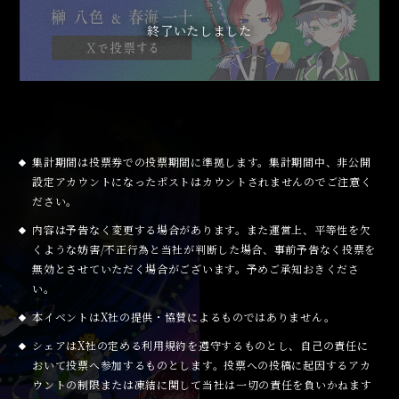
集計期間は投票券での投票期間に準拠します。集計期間中、非公開
設定アカウントになったポストはカウントされませんのでご注意く
ださい。
内容は予告なく変更する場合があります。また運営上、平等性を欠
くような妨害/不正行為と当社が判断した場合、事前予告なく投票を
無効とさせていただく場合がございます。予めご承知おきくださ
い。
本イベントはX社の提供・協賛によるものではありません。
シェアはX社の定める利用規約を遵守するものとし、自己の責任に
おいて投票へ参加するものとします。投票への投稿に起因するアカ
ウントの制限または凍結に関して当社は一切の責任を負いかねます