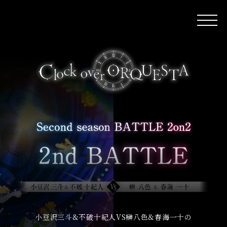
小豆沢三斗&不破十紀人VS榊八色&春海一十の