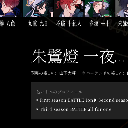
朱鷺燈 一夜
ICH
現実の姿CV
山下大輝
ネバーランドの姿CV
他バトルのプロフィール
First season BATTLE 1on1
Second seas
Third season BATTLE all for one