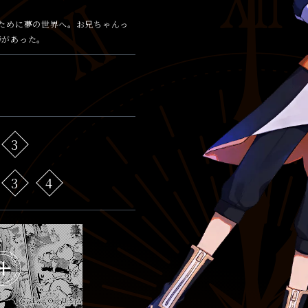
ために夢の世界へ。お兄ちゃんっ
癖があった。
3
3
4