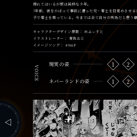
擦れてはいるが根は純粋な少年。
7年前、彼をかばって事故に遭った兄・零士を目覚めさせる
子で零士を慕っている。今までは全て自分の所為だと思う
キャラクターデザイン原案
めふぃすと
イラストレーター
青色おと
イメージソング
40mP
1
2
現実の姿
1
2
ネバーランドの姿