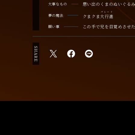
思い出のくまのぬいぐる
大事なもの
パレード
夢の魔法
クまクま
大行進
この手で兄を目覚めさせ
願い事