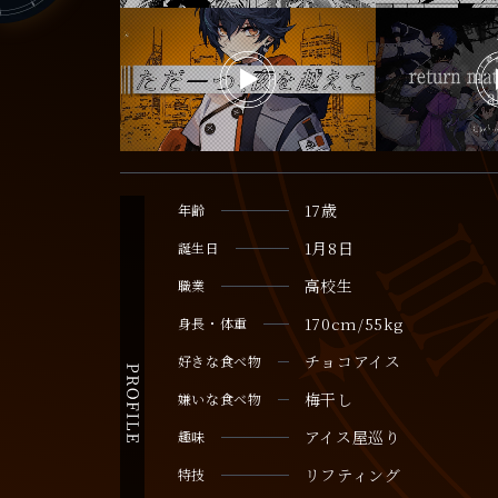
17歳
年齢
1月8日
誕生日
高校生
職業
170cm/55kg
身長・体重
チョコアイス
好きな食べ物
梅干し
嫌いな食べ物
アイス屋巡り
趣味
リフティング
特技