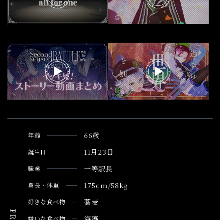
66歳
年齢
11月23日
誕生日
一等駅長
職業
175cm/58kg
身長・体重
蕎麦
好きな食べ物
海藻
嫌いな食べ物