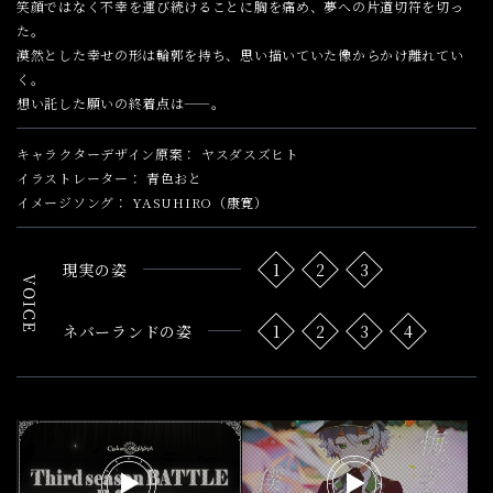
笑顔ではなく不幸を運び続けることに胸を痛め、夢への片道切符を切っ
た。
漠然とした幸せの形は輪郭を持ち、思い描いていた像からかけ離れてい
く。
想い託した願いの終着点は——。
キャラクターデザイン原案
ヤスダスズヒト
イラストレーター
青色おと
イメージソング
YASUHIRO（康寛）
現実の姿
1
2
3
ネバーランドの姿
1
2
3
4