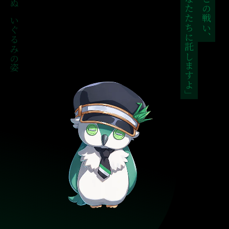
あなたたちに託しますよ」
「—この戦い、
ぬいぐるみの姿